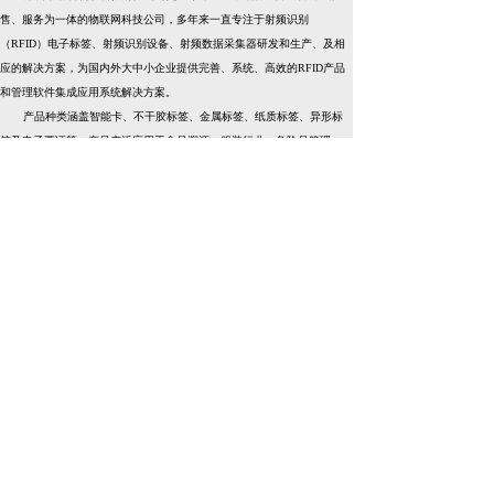
售、服务为一体的物联网科技公司，多年来一直专注于射频识别
（RFID）电子标签、射频识别设备、射频数据采集器研发和生产
、及相
应的解决方案，
为国内外大中小企业提供完善、系统、高效的RFID产品
和管理软件集成应用系统解决方案。
产品种类涵盖智能卡、不干胶标签、金属标签、纸质标签、异形标
签及电子票证等。产品广泛应用于食品溯源、服装行业、危险品管理、
票证管理、物流及仓储管理、防伪识别、图书馆管理、企业人员和资产
管理、航空行李管理、工业制造等领域。
公司将在RIFD产业持续投入，同时我们与
法国@RFID公司达成战
略合作，通过整合内外部资源，促使公司在国际市场竞争中能够保持技
术领先，
加快发展，不停的加强自身的研发实力，
创造更多的适合RFID
技术的应用场景，帮助客户智慧化管理，体现大数据的价值。
。
专业
创新
诚信